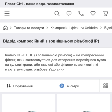
Пласт Сіті - ваше водо-газопостачання
Товари та послуги
Компресійні фітинги Unidelta
Відв
Відвід компресійний з зовнішньою різьбою(НР)
Коліно ПЕ-СТ НР (з зовнішньою різьбою) – це компресійний
фітинг, який застосовується для створення перехідного вузла
на кульові крани, або сталеві або фітинги пластикові, які
мають внутрішнє різьбове з'єднання.
Сортування
0
Фільтри