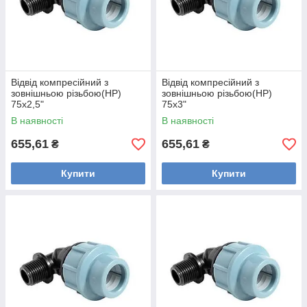
Відвід компресійний з
Відвід компресійний з
зовнішньою різьбою(НР)
зовнішньою різьбою(НР)
75х2,5"
75х3"
В наявності
В наявності
655,61
655,61
₴
₴
Купити
Купити