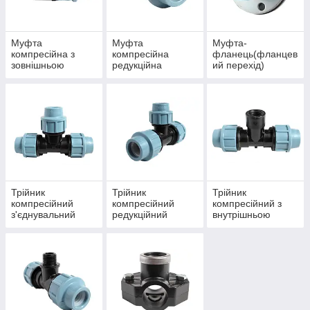
Муфта
Муфта
Муфта-
компресійна з
компресійна
фланець(фланцев
зовнішньою
редукційна
ий перехід)
різьбою(НР)
Трійник
Трійник
Трійник
компресійний
компресійний
компресійний з
з'єднувальний
редукційний
внутрішньою
різьбою(ВР)