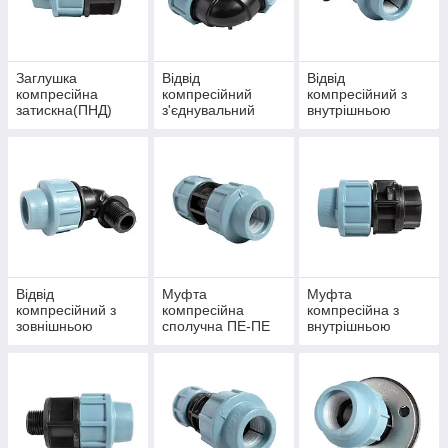
Заглушка
Відвід
Відвід
компресійна
компресійний
компресійний з
затискна(ПНД)
з'єднувальний
внутрішньою
різьбою(ВР)
Відвід
Муфта
Муфта
компресійний з
компресійна
компресійна з
зовнішньою
сполучна ПЕ-ПЕ
внутрішньою
різьбою(НР)
різьбою(ВР)