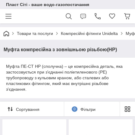
Пласт Сіті - ваше водо-газопостачання
Товари та послуги
Компресійні фітинги Unidelta
Муфт
Муфта компресійна з зовнішньою різьбою(НР)
Муфта ПЕ-СТ НР (сполучна) – це компресійна деталь, яка
застосовується при з'єднанні поліетиленового (PE)
трубопроводу з кульовим краном, або сталевих або
пластикових фітингом, який має внутрішнє різьбове
з'єднання.
Сортування
0
Фільтри