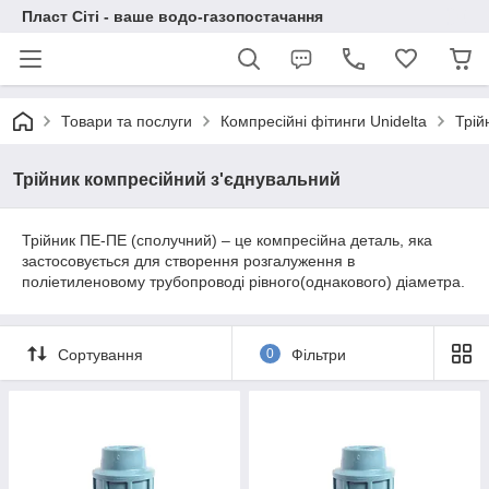
Пласт Сіті - ваше водо-газопостачання
Товари та послуги
Компресійні фітинги Unidelta
Трій
Трійник компресійний з'єднувальний
Трійник ПЕ-ПЕ (сполучний) – це компресійна деталь, яка
застосовується для створення розгалуження в
поліетиленовому трубопроводі рівного(однакового) діаметра.
Сортування
0
Фільтри