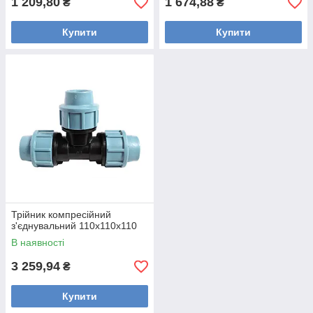
1 209,80
1 674,88
₴
₴
Купити
Купити
Трійник компресійний
з'єднувальний 110х110х110
В наявності
3 259,94
₴
Купити