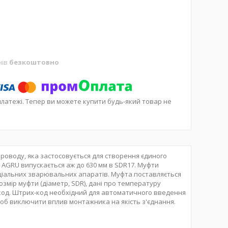
нів
безкоштовно
платежі. Тепер ви можете купити будь-який товар не
оводу, яка застосовується для створення єдиного
а AGRU випускається аж до 630 мм в SDR17. Муфти
іальних зварювальних апаратів. Муфта поставляється
розмір муфти (діаметр, SDR), дані про температуру
х-код. Штрих-код необхідний для автоматичного введення
об виключити вплив монтажника на якість з'єднання.