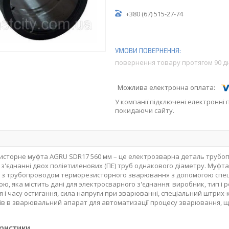
+380 (67) 515-27-74
повернення товару протягом 90 д
У компанії підключені електронні 
покидаючи сайту.
сторне муфта AGRU SDR17 560 мм – це електрозварна деталь трубопр
 з'єднанні двох поліетиленових (ПЕ) труб однакового діаметру. Муфт
 з трубопроводом терморезисторного зварювання з допомогою спец
ою, яка містить дані для электросварного з'єднання: виробник, тип і 
я і часу остигання, сила напруги при зварюванні, спеціальний штри
в в зварювальний апарат для автоматизації процесу зварювання, щ
ристики