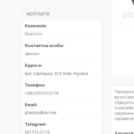
КОНТАКТИ
ПластСіті
Дмитро
вул. Сирецька, 33 Х, Київ, Україна
Терморези
+380 (67) 515-27-74
вузла при
з'єднують
з наклейк
plastcity@ukr.net
нагріванн
параметрі
067-515-27-74
Характе