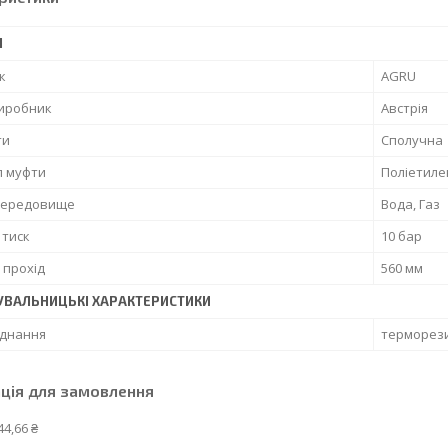
І
к
AGRU
виробник
Австрія
ти
Сполучна
л муфти
Поліетиле
середовище
Вода, Газ
 тиск
10 бар
 прохід
560 мм
УВАЛЬНИЦЬКІ ХАРАКТЕРИСТИКИ
єднання
терморез
ція для замовлення
44,66 ₴