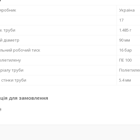
виробник
Україна
17
м. труби
1.485 г
й діаметр
90 мм
льний робочий тиск
16 бар
оліетилену
ПЕ 100
ріалу труби
Поліетиле
стінки труби
5.4 мм
ція для замовлення
₴