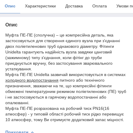
Опис
Характеристики
Доставка
Оплата
Умови п
Опис
Муфта ПЕ-ПЕ (сполучна) – це компресійна деталь, яка
застосовується для створення єдиного вузла при з'єднанні
двох поліетиленових труб однакового діаметру. Фітинги
Unidelta гарантують надійність вузла завдяки цанговий
(зажимному) типу з'єднання, коли фітінг до труби
приєднується вручну, без застосування зварювального
устаткування.
Муфта ПЕ-ПЕ Unidelta зазвичай використовується в системах
холодного водопостачання
питного або технічного
призначення, зважаючи на те, що компресійні фітинги
обмежені температурним режимом поліетиленових (ПЕ) труб
і не застосовуються в гарячому водопостачанні або
опалюванні.
Муфта ПЕ-ПЕ розрахована на робочий тиск PN16(16
атмосфер) - у типовій області робочий тиск рідко перевищує
10 атмосфер, тому Ви отримуєте додатковий запас міцності.
Приховати