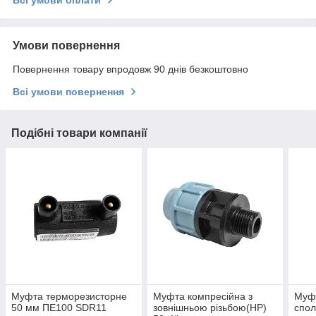
Всі умови оплати
Умови повернення
Повернення товару впродовж 90 днів безкоштовно
Всі умови повернення
Подібні товари компанії
Муфта терморезисторне
Муфта компресійна з
Муф
50 мм ПЕ100 SDR11
зовнішньою різьбою(НР)
спол