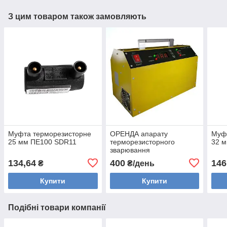
З цим товаром також замовляють
Муфта терморезисторне
ОРЕНДА апарату
Муф
25 мм ПЕ100 SDR11
терморезисторного
32 
зварювання
поліетиленових труб
134,64
400
146
₴
₴/день
Дарфин MC-250
Купити
Купити
Подібні товари компанії