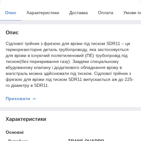
Опис
Характеристики
Доставка
Оплата
Умови п
Опис
Сідлової трійник з фрезою для врізки під тиском SDR11 – це
терморезисторне деталь трубопроводу, яка застосовується
для врізки в існуючий поліетиленовий (ПЕ) трубопровід під
тиском(без перекривання газу). Завдяки спеціальному
вбудованому клапану і додаткового обладнання врізку в
магістраль можна здійснювати під тиском. Сідлової трійник з
фрезою для врізки під тиском SDR11 випускається аж до 225-
го діаметру в SDR11.
Приховати
Характеристики
Основні
Виробник
TRANS-QUADRO