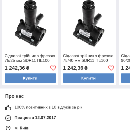
Сідлової трійник з фрезою
Сідлової трійник з фрезою
Сідл
75/25 мм SDR11 ПЕ100
75/40 мм SDR11 ПЕ100
90/
1 242,36
1 242,36
1 2
₴
₴
Купити
Купити
Про нас
100% позитивних з 10 відгуків за рік
Працює з 12.07.2017
м. Київ