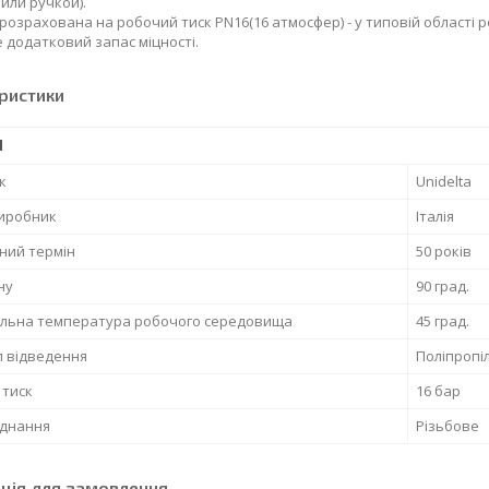
или ручкой).
 розрахована на робочий тиск PN16(16 атмосфер) - у типовій області 
 додатковий запас міцності.
ристики
І
к
Unidelta
виробник
Італія
ний термін
50 років
ну
90 град.
льна температура робочого середовища
45 град.
л відведення
Поліпропі
 тиск
16 бар
єднання
Різьбове
ція для замовлення