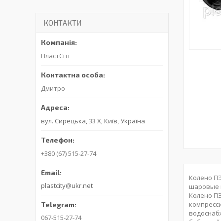
КОНТАКТИ
ПластСіті
Дмитро
вул. Сирецька, 33 Х, Київ, Україна
+380 (67) 515-27-74
Колено ПЭ
plastcity@ukr.net
шаровые 
Колено ПЭ
компресс
водоснабж
067-515-27-74