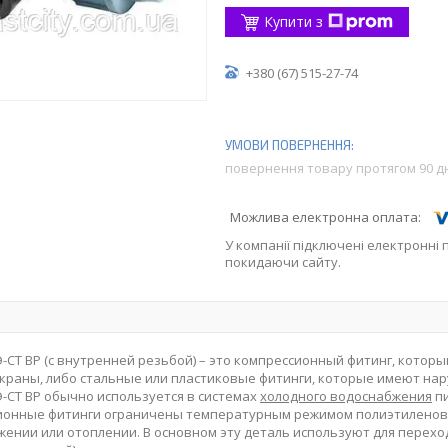
Купити з
+380 (67) 515-27-74
повернення товару протягом 90 д
У компанії підключені електронні 
покидаючи сайту.
-СТ ВР (с внутренней резьбой) – это компрессионный фитинг, котор
краны, либо стальные или пластиковые фитинги, которые имеют на
-СТ ВР обычно используется в системах
холодного водоснабжения
пи
ионные фитинги ограничены температурным режимом полиэтиленовых
ении или отоплении. В основном эту деталь используют для перех