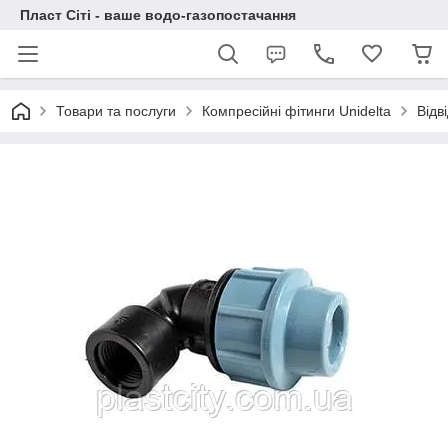
Пласт Сіті - ваше водо-газопостачання
Товари та послуги
Компресійні фітинги Unidelta
Відв