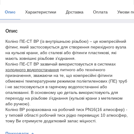
Опис
Характеристики
Доставка
Оплата
Умови п
Опис
Коліно ПЕ-СТ ВР (із внутрішньою різьбою) – це компресійний
фітинг, який застосовується для створення перехідного вузла
на кульові крани, або сталеві або фітинги пластикові, які
мають зовнішнє різьбове з'єднання.
Коліно ПЕ-СТ ВР зазвичай використовується в системах
холодного водопостачання
питного або технічного
призначення, зважаючи на те, що компресійні фітинги
обмежені температурним режимом поліетиленових (ПЕ) труб
і не застосовуються в гарячому водопостачанні або
опалюванні. В основному цю деталь використовують для
переходу на різьбове з'єднання (кульові крани з метеликом
або ручкою).
Коліно ВР розрахована на робочий тиск PN16(16 атмосфер) -
у типовій області робочий тиск рідко перевищує 10 атмосфер,
тому Ви отримуєте додатковий запас міцності.
Приховати