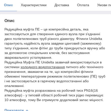
Опис
Характеристики
Доставка
Оплата
Умови п
Опис
Редукційна муфта ПЕ – це компресійна деталь, яка
застосовується для створення єдиного вузла при з'єднанні
двох поліетиленових труб різного діаметру. Фітинги Unidelta
гарантують надійність вузла завдяки цанговий (зажимному)
типу з'єднання, коли фітінг до труби приєднується вручну або
за допомогою спеціальних ключів, без застосування
зварювального устаткування.
Редукційна Муфта ПЕ Unidelta зазвичай використовується в
системах
холодного водопостачання
питного або технічного
призначення, зважаючи на те, що компресійні фітинги
обмежені температурним режимом поліетиленових (ПЕ) труб
і не застосовуються в гарячому водопостачанні або
опалюванні.
Редукційна муфта розрахована на робочий тиск PN16(16
атмосфер) - у типовій області робочий тиск рідко перевищує
10 атмосфер, тому Ви отримуєте додатковий запас міцності.
Приховати