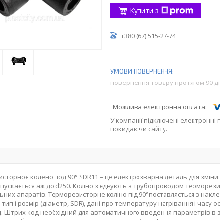
Купити з
+380 (67) 515-27-74
повернення товару протягом 90 д
У компанії підключені електронні 
покидаючи сайту.
сторное колено под 90° SDR11 – це електрозварна деталь для зміни н
пускається аж до d250. Коліно з'єднують з трубопроводом терморе
них апаратів. Терморезисторне коліно під 90°поставляється з наклей
 тип і розмір (діаметр, SDR), дані про температуру нагрівання і часу 
. Штрих-код необхідний для автоматичного введення параметрів в 