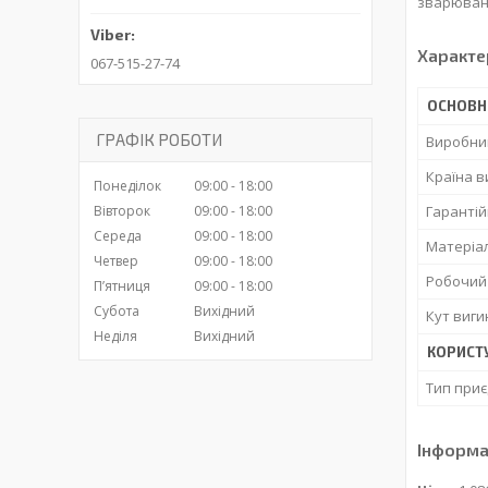
зварюванн
Характе
067-515-27-74
ОСНОВН
ГРАФІК РОБОТИ
Виробни
Країна 
Понеділок
09:00
18:00
Гарантій
Вівторок
09:00
18:00
Середа
09:00
18:00
Матеріа
Четвер
09:00
18:00
Робочий
Пʼятниця
09:00
18:00
Субота
Вихідний
Кут виги
Неділя
Вихідний
КОРИСТ
Тип при
Інформа