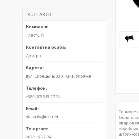
КОНТАКТИ
ПластСіті
Дмитро
вул. Сирецька, 33 Х, Київ, Україна
+380 (67) 515-27-74
Терморези
plastcity@ukr.net
Quadro ви
зварюваль
виробник,
штрих-код
067-515-27-74