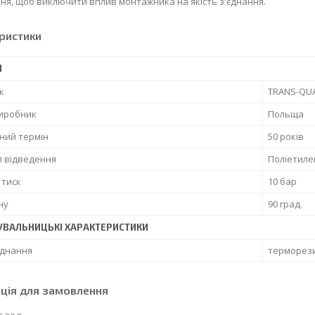
я, щоб виключити вплив монтажника на якість з'єднання.
ристики
І
к
TRANS-QU
виробник
Польща
ний термін
50 років
л відведення
Поліетиле
 тиск
10 бар
ну
90 град.
УВАЛЬНИЦЬКІ ХАРАКТЕРИСТИКИ
єднання
терморез
ція для замовлення