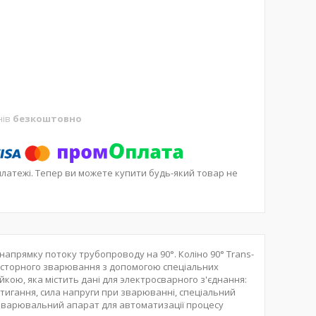
нів
безкоштовно
платежі. Тепер ви можете купити будь-який товар не
апрямку потоку трубопроводу на 90°. Коліно 90° Trans-
зисторного зварювання з допомогою спеціальних
кою, яка містить дані для электросварного з'єднання:
остигання, сила напруги при зварюванні, спеціальний
зварювальний апарат для автоматизації процесу