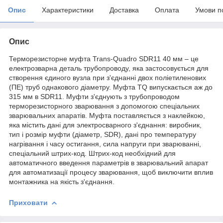
Опис
Характеристики
Доставка
Оплата
Умови п
Опис
Терморезисторне муфта Trans-Quadro SDR11 40 мм – це
електрозварна деталь трубопроводу, яка застосовується для
створення єдиного вузла при з'єднанні двох поліетиленових
(ПЕ) труб однакового діаметру. Муфта TQ випускається аж до
315 мм в SDR11. Муфти з'єднують з трубопроводом
терморезисторного зварювання з допомогою спеціальних
зварювальних апаратів. Муфта поставляється з наклейкою,
яка містить дані для электросварного з'єднання: виробник,
тип і розмір муфти (діаметр, SDR), дані про температуру
нагрівання і часу остигання, сила напруги при зварюванні,
спеціальний штрих-код. Штрих-код необхідний для
автоматичного введення параметрів в зварювальний апарат
для автоматизації процесу зварювання, щоб виключити вплив
монтажника на якість з'єднання.
Приховати