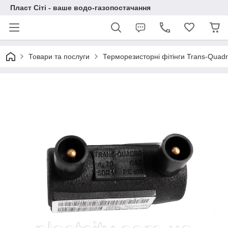
Пласт Сіті - ваше водо-газопостачання
Товари та послуги
Терморезисторні фітінги Trans-Quad