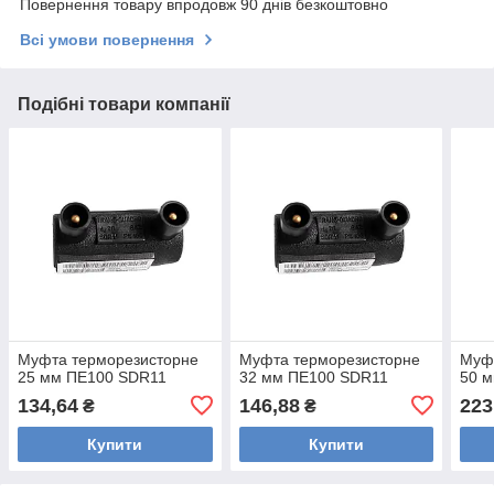
Повернення товару впродовж 90 днів безкоштовно
Всі умови повернення
Подібні товари компанії
Муфта терморезисторне
Муфта терморезисторне
Муф
25 мм ПЕ100 SDR11
32 мм ПЕ100 SDR11
50 
134,64
146,88
223
₴
₴
Купити
Купити