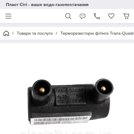
Пласт Сіті - ваше водо-газопостачання
Товари та послуги
Терморезисторні фітінги Trans-Quad