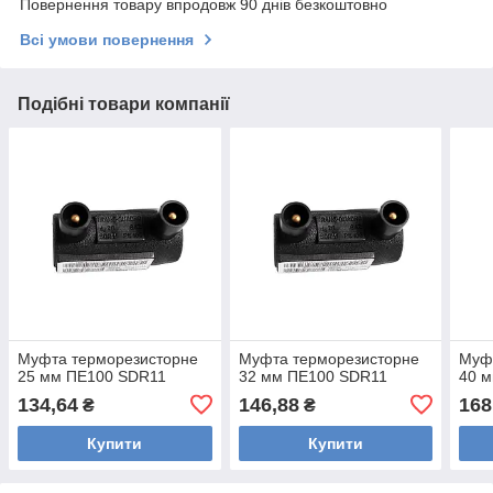
Повернення товару впродовж 90 днів безкоштовно
Всі умови повернення
Подібні товари компанії
Муфта терморезисторне
Муфта терморезисторне
Муф
25 мм ПЕ100 SDR11
32 мм ПЕ100 SDR11
40 
134,64
146,88
168
₴
₴
Купити
Купити