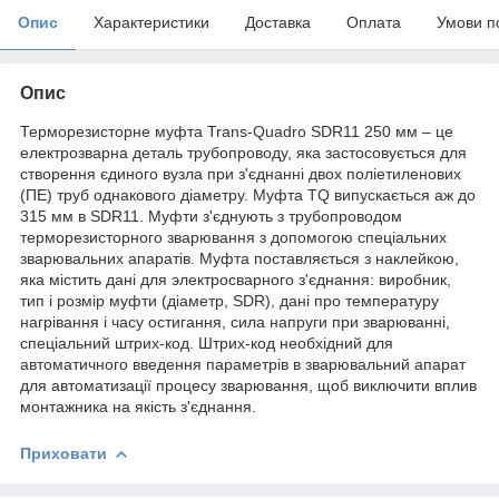
Опис
Характеристики
Доставка
Оплата
Умови п
Опис
Терморезисторне муфта Trans-Quadro SDR11 250 мм – це
електрозварна деталь трубопроводу, яка застосовується для
створення єдиного вузла при з'єднанні двох поліетиленових
(ПЕ) труб однакового діаметру. Муфта TQ випускається аж до
315 мм в SDR11. Муфти з'єднують з трубопроводом
терморезисторного зварювання з допомогою спеціальних
зварювальних апаратів. Муфта поставляється з наклейкою,
яка містить дані для электросварного з'єднання: виробник,
тип і розмір муфти (діаметр, SDR), дані про температуру
нагрівання і часу остигання, сила напруги при зварюванні,
спеціальний штрих-код. Штрих-код необхідний для
автоматичного введення параметрів в зварювальний апарат
для автоматизації процесу зварювання, щоб виключити вплив
монтажника на якість з'єднання.
Приховати