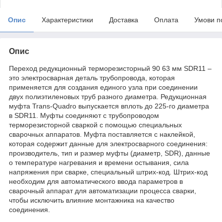
Опис
Характеристики
Доставка
Оплата
Умови п
Опис
Переход редукционный терморезисторный 90 63 мм SDR11 –
это электросварная деталь трубопровода, которая
применяется для создания единого узла при соединении
двух полиэтиленовых труб разного диаметра. Редукционная
муфта Trans-Quadro выпускается вплоть до 225-го диаметра
в SDR11. Муфты соединяют с трубопроводом
терморезисторной сваркой с помощью специальных
сварочных аппаратов. Муфта поставляется с наклейкой,
которая содержит данные для электросварного соединения:
производитель, тип и размер муфты (диаметр, SDR), данные
о температуре нагревания и времени остывания, сила
напряжения при сварке, специальный штрих-код. Штрих-код
необходим для автоматического ввода параметров в
сварочный аппарат для автоматизации процесса сварки,
чтобы исключить влияние монтажника на качество
соединения.