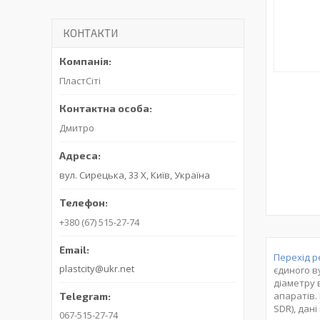
КОНТАКТИ
ПластСіті
Дмитро
вул. Сирецька, 33 Х, Київ, Україна
+380 (67) 515-27-74
Перехід 
plastcity@ukr.net
єдиного в
діаметру 
апаратів.
SDR), дан
067-515-27-74