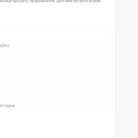
изації процесу зварювання, щоб виключити вплив
ADRO
исторне