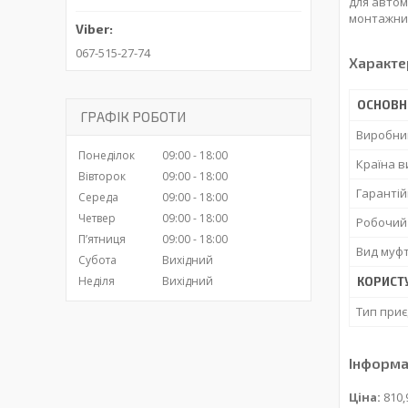
для автом
монтажник
067-515-27-74
Характе
ОСНОВН
ГРАФІК РОБОТИ
Виробни
Понеділок
09:00
18:00
Країна 
Вівторок
09:00
18:00
Гарантій
Середа
09:00
18:00
Четвер
09:00
18:00
Робочий
Пʼятниця
09:00
18:00
Вид муф
Субота
Вихідний
Неділя
Вихідний
КОРИСТ
Тип при
Інформа
Ціна:
810,