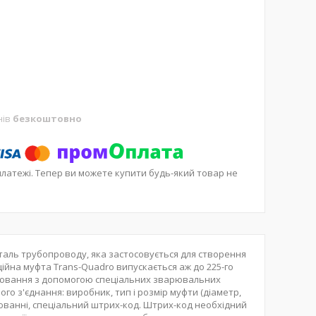
нів
безкоштовно
платежі. Тепер ви можете купити будь-який товар не
таль трубопроводу, яка застосовується для створення
ційна муфта Trans-Quadro випускається аж до 225-го
рювання з допомогою спеціальних зварювальних
го з'єднання: виробник, тип і розмір муфти (діаметр,
рюванні, спеціальний штрих-код. Штрих-код необхідний