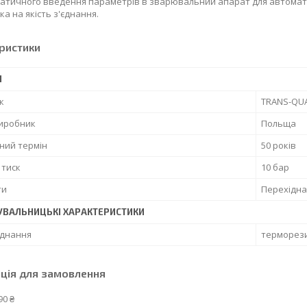
атичного введення параметрів в зварювальний апарат для автомат
а на якість з'єднання.
ристики
І
к
TRANS-QU
виробник
Польща
ний термін
50 років
 тиск
10 бар
ти
Перехідна
УВАЛЬНИЦЬКІ ХАРАКТЕРИСТИКИ
єднання
терморез
ція для замовлення
90 ₴