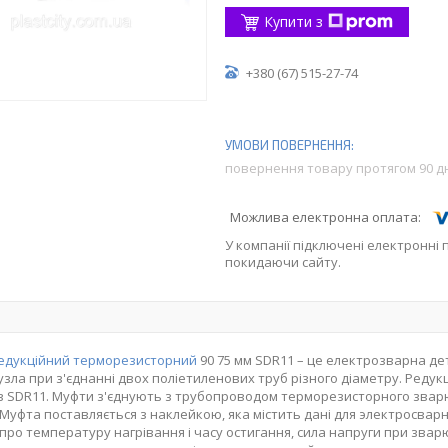
Купити з
+380 (67) 515-27-74
повернення товару протягом 90 д
У компанії підключені електронні 
покидаючи сайту.
редукційний терморезисторний
90 75 мм SDR11 – це електрозварна де
узла при з'єднанні двох поліетиленових труб різного діаметру. Редук
в SDR11. Муфти з'єднують з трубопроводом терморезисторного зва
 Муфта поставляється з наклейкою, яка містить дані для электросварно
і про температуру нагрівання і часу остигання, сила напруги при зва