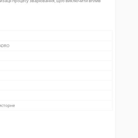
изації процесу зварювання, щоб виключити вплив
ADRO
исторне