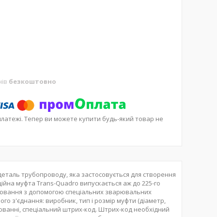
нів
безкоштовно
платежі. Тепер ви можете купити будь-який товар не
деталь трубопроводу, яка застосовується для створення
ційна муфта Trans-Quadro випускається аж до 225-го
рювання з допомогою спеціальних зварювальних
го з'єднання: виробник, тип і розмір муфти (діаметр,
рюванні, спеціальний штрих-код. Штрих-код необхідний