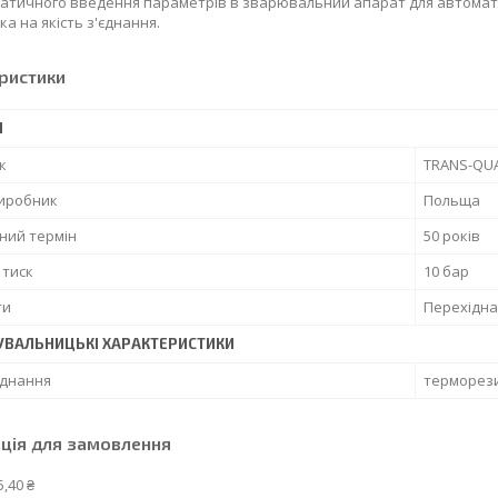
атичного введення параметрів в зварювальний апарат для автомат
а на якість з'єднання.
ристики
І
к
TRANS-QU
виробник
Польща
ний термін
50 років
 тиск
10 бар
ти
Перехідна
УВАЛЬНИЦЬКІ ХАРАКТЕРИСТИКИ
єднання
терморез
ція для замовлення
5,40 ₴