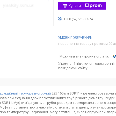
Купити з
+380 (67) 515-27-74
повернення товару протягом 90 д
У компанії підключені електронні 
покидаючи сайту.
редукційний терморезисторний
225 160 мм SDR11 – це електрозварна 
узла при з'єднанні двох поліетиленових труб різного діаметру. Редук
в SDR11. Муфти з'єднують з трубопроводом терморезисторного зва
 Муфта поставляється з наклейкою, яка містить дані для электросварно
і про температуру нагрівання і часу остигання, сила напруги при зва