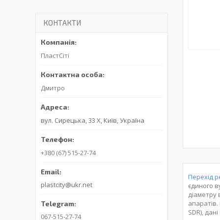
КОНТАКТИ
ПластСіті
Дмитро
вул. Сирецька, 33 Х, Київ, Україна
+380 (67) 515-27-74
Перехід 
plastcity@ukr.net
єдиного в
діаметру 
апаратів.
SDR), дан
067-515-27-74