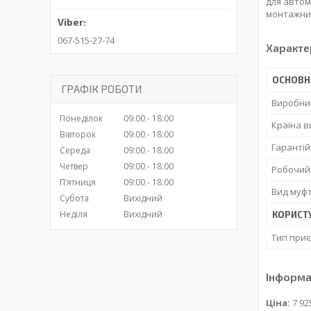
для автом
монтажник
067-515-27-74
Характе
ОСНОВН
ГРАФІК РОБОТИ
Виробни
Понеділок
09:00
18:00
Країна 
Вівторок
09:00
18:00
Гарантій
Середа
09:00
18:00
Четвер
09:00
18:00
Робочий
Пʼятниця
09:00
18:00
Вид муф
Субота
Вихідний
Неділя
Вихідний
КОРИСТ
Тип при
Інформа
Ціна:
7 92