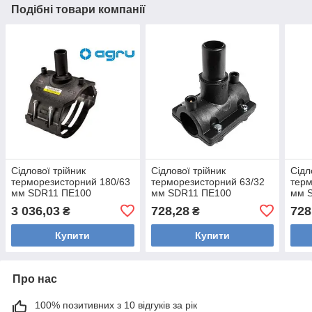
Подібні товари компанії
Сідлової трійник
Сідлової трійник
Сідл
терморезисторний 180/63
терморезисторний 63/32
терм
мм SDR11 ПЕ100
мм SDR11 ПЕ100
мм 
3 036,03
728,28
728
₴
₴
Купити
Купити
Про нас
100% позитивних з 10 відгуків за рік