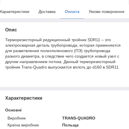
Характеристики
Доставка
Оплата
Умови повернення
Опис
Терморезисторный редукционный тройник SDR11 – это
электросварная деталь трубопровода, которая применяется
для разветвления полиэтиленового (ПЭ) трубопровода
разного диаметра, в следствии чего создается новый узел с
другим направлением потока. Данный терморезисторный
тройник Trans-Quadro выпускается вплоть до d160 в SDR11.
Характеристики
Основні
Виробник
TRANS-QUADRO
Країна виробник
Польща