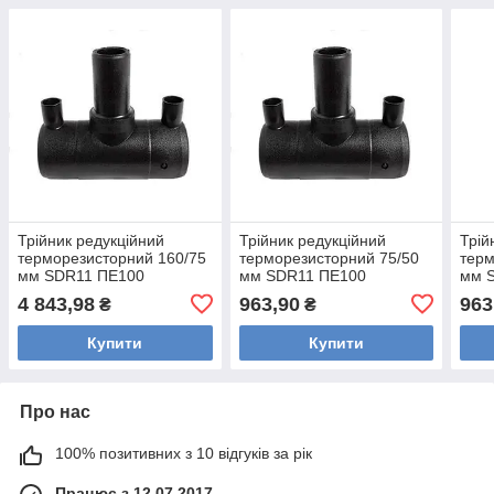
Трійник редукційний
Трійник редукційний
Трій
терморезисторний 160/75
терморезисторний 75/50
терм
мм SDR11 ПЕ100
мм SDR11 ПЕ100
мм 
4 843,98
963,90
963
₴
₴
Купити
Купити
Про нас
100% позитивних з 10 відгуків за рік
Працює з 12.07.2017