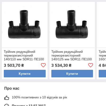
Трійник редукційний
Трійник редукційний
Трій
терморезисторний
терморезисторний
терм
140/110 мм SDR11 ПЕ100
140/125 мм SDR11 ПЕ100
160
3 503,70
3 534,30
4 8
₴
₴
Купити
Купити
Про нас
100% позитивних з 10 відгуків за рік
Працює з 12.07.2017