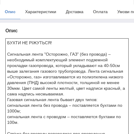
Опис
Характеристики
Доставка
Оплата
Умови п
Опис
БУХТИ НЕ РІЖУТЬСЯ!
Сигнальная лента "Осторожно, ГАЗ" (без провода) –
необходимый комплектующий элемент подземной
прокладки газопровода, который укладывают на 40-50см
выше залегания газового трубопровода. Лента сигнальная
«Осторожно, газ» изготавливается из полиэтилена низкого
давления (ПНД) высокой плотности, толщиной не менее
30мкм. Цвет самой ленты желтый, цвет надписи красный, а
сама надпись несмываемая.
Газовая сигнальная лента бывает двух типов:
сигнальная лента без провода – поставляется бухтами по
1000м;
сигнальная лента с проводом – поставляется бухтами по
100м.
Стрічка без проводу попереджає про проведення