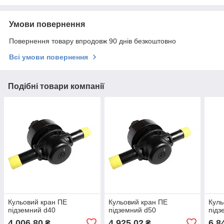
Умови повернення
Повернення товару впродовж 90 днів безкоштовно
Всі умови повернення
Подібні товари компанії
Кульовий кран ПЕ
Кульовий кран ПЕ
Куль
підземний d40
підземний d50
підз
4 006,80
4 925,02
6 8
₴
₴