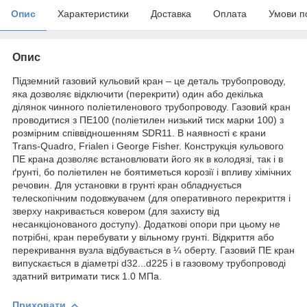
Опис
Характеристики
Доставка
Оплата
Умови п
Опис
Підземний газовий кульовий кран – це деталь трубопроводу,
яка дозволяє відключити (перекрити) один або декілька
ділянок чинного поліетиленового трубопроводу. Газовий кран
проводитися з ПЕ100 (поліетилен низький тиск марки 100) з
розмірним співвідношенням SDR11. В наявності є крани
Trans-Quadro, Frialen і George Fisher. Конструкція кульового
ПЕ крана дозволяє встановлювати його як в колодязі, так і в
ґрунті, бо поліетилен не боятиметься корозії і впливу хімічних
речовин. Для установки в грунті кран обладнується
телескопічним подовжувачем (для оперативного перекриття і
зверху накривається ковером (для захисту від
несанкціонованого доступу). Додаткові опори при цьому не
потрібні, кран перебувати у вільному грунті. Відкриття або
перекривання вузла відбувається в ¼ оберту. Газовий ПЕ кран
випускається в діаметрі d32...d225 і в газовому трубопроводі
здатний витримати тиск 1.0 МПа.
Приховати