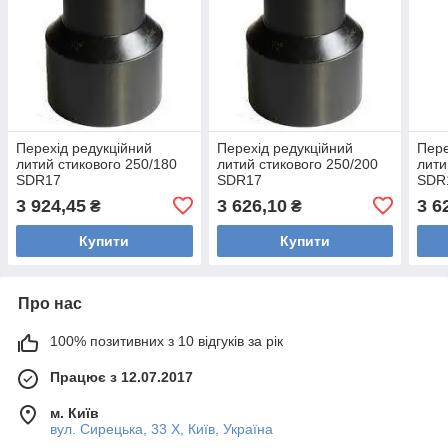
Перехід редукційний
Перехід редукційний
Пере
литий стикового 250/180
литий стикового 250/200
лити
SDR17
SDR17
SDR
3 924,45
3 626,10
3 6
₴
₴
Купити
Купити
Про нас
100% позитивних з 10 відгуків за рік
Працює з 12.07.2017
м. Київ
вул. Сирецька, 33 Х, Київ, Україна