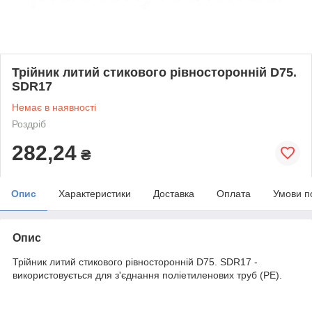
Трійник литий стикового рівносторонній D75.
SDR17
Немає в наявності
Роздріб
282,24
₴
Опис
Характеристики
Доставка
Оплата
Умови п
Опис
Трійник литий стикового рівносторонній D75. SDR17 -
використовується для з'єднання поліетиленових труб (PE).