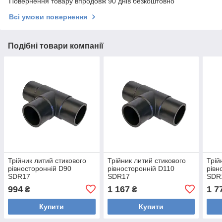
Повернення товару впродовж 90 днів безкоштовно
Всі умови повернення
Подібні товари компанії
Трійник литий стикового
Трійник литий стикового
Трій
рівносторонній D90
рівносторонній D110
рівн
SDR17
SDR17
SDR
994
1 167
1 7
₴
₴
Купити
Купити