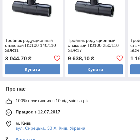
Тройник редукционный
Тройник редукционный
Трой
стыковой ПЭ100 140/110
стыковой ПЭ100 250/110
стык
SDR11
SDR17
SDR
3 044,70
9 638,10
1 1
₴
₴
Купити
Купити
Про нас
100% позитивних з 10 відгуків за рік
Працює з 12.07.2017
м. Київ
вул. Сирецька, 33 Х, Київ, Україна
Контакти