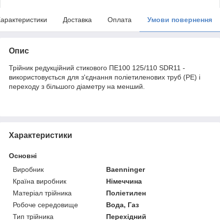
арактеристики
Доставка
Оплата
Умови повернення
Опис
Трійник редукційний стикового ПЕ100 125/110 SDR11 -
використовується для з'єднання поліетиленових труб (PE) і
переходу з більшого діаметру на менший.
Характеристики
Основні
Виробник
Baenninger
Країна виробник
Німеччина
Матеріал трійника
Поліетилен
Робоче середовище
Вода, Газ
Тип трійника
Перехідний