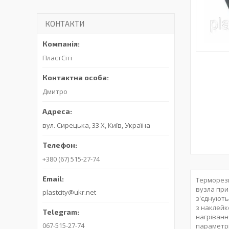
КОНТАКТИ
ПластСіті
Дмитро
вул. Сирецька, 33 Х, Київ, Україна
+380 (67) 515-27-74
Терморези
вузла при
plastcity@ukr.net
з'єднують
з наклейк
нагріванн
067-515-27-74
параметрі