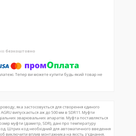
нів
безкоштовно
платежі. Тепер ви можете купити будь-який товар не
оводу, яка застосовується для створення єдиного
а AGRU випускається аж до 500 мм в SDR11. Муфти
іальних зварювальних апаратів. Муфта поставляється
розмір муфти (діаметр, SDR), дані про температуру
х-код. Штрих-код необхідний для автоматичного введення
об виключити вплив монтажника на якість з'єднання.