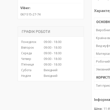
Характе
067-515-27-74
ОСНОВН
Виробни
ГРАФІК РОБОТИ
Країна 
Понеділок
09:00
18:00
Вид муф
Вівторок
09:00
18:00
Середа
09:00
18:00
Матеріа
Четвер
09:00
18:00
Робочий
Пʼятниця
09:00
18:00
Умовний
Субота
Вихідний
Неділя
Вихідний
КОРИСТ
Тип при
Інформа
Ціна:
11 4