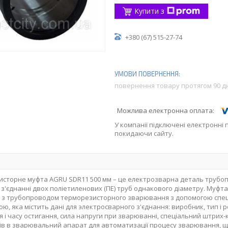
Купити з
+380 (67) 515-27-74
повернення товару протягом 90 д
У компанії підключені електронні 
покидаючи сайту.
сторне муфта AGRU SDR11 500 мм – це електрозварна деталь трубопр
 з'єднанні двох поліетиленових (ПЕ) труб однакового діаметру. Муфт
 з трубопроводом терморезисторного зварювання з допомогою спец
ою, яка містить дані для электросварного з'єднання: виробник, тип і 
я і часу остигання, сила напруги при зварюванні, спеціальний штри
в в зварювальний апарат для автоматизації процесу зварювання, щ