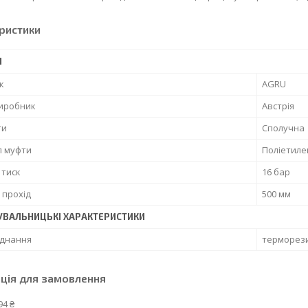
ристики
І
к
AGRU
виробник
Австрія
ти
Сполучна
л муфти
Поліетиле
 тиск
16 бар
 прохід
500 мм
УВАЛЬНИЦЬКІ ХАРАКТЕРИСТИКИ
єднання
терморез
ція для замовлення
94 ₴