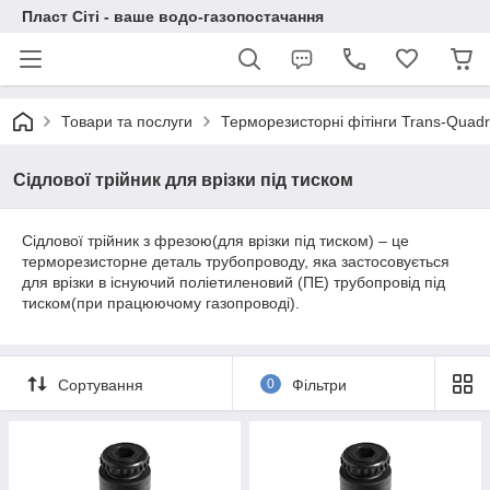
Пласт Сіті - ваше водо-газопостачання
Товари та послуги
Терморезисторні фітінги Trans-Quad
Сідлової трійник для врізки під тиском
Сідлової трійник з фрезою(для врізки під тиском) – це
терморезисторне деталь трубопроводу, яка застосовується
для врізки в існуючий поліетиленовий (ПЕ) трубопровід під
тиском(при працюючому газопроводі).
Сортування
0
Фільтри