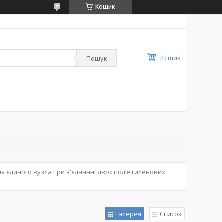
Кошик
Кошик
Пошук
ня єдиного вузла при з'єднанні двох поліетиленових
Галерея
Список