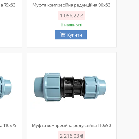
а 75х63
Муфта компресійна редукційна 90х63
1 056,22 ₴
В наявності
Купити
а 110х75
Муфта компресійна редукційна 110х90
2 216,03 ₴