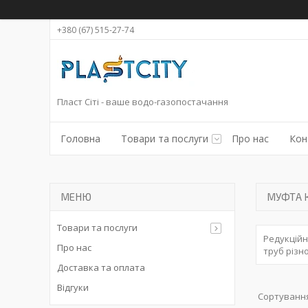
+380 (67) 515-27-74
Пласт Сіті - ваше водо-газопостачання
Головна
Товари та послуги
Про нас
Кон
МУФТА 
Товари та послуги
Редукційн
Про нас
труб різн
Доставка та оплата
Відгуки