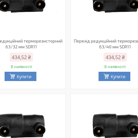
редукційний терморезисторний
Перехід редукційний терморе
63/32 мм SDR11
63/40 мм SDR11
434,52 ₴
434,52 ₴
В наявності
В наявності
Купити
Купити