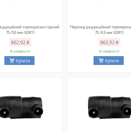
редукційний терморезисторний
Перехід редукційний терморе
75/50 мм SDR11
75/63 мм SDR11
862,92 ₴
862,92 ₴
В наявності
В наявності
Купити
Купити