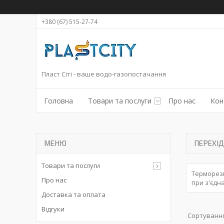
+380 (67) 515-27-74
Пласт Сіті - ваше водо-газопостачання
Головна
Товари та послуги
Про нас
Кон
ПЕРЕХІ
Товари та послуги
Терморези
Про нас
при з'єдн
Доставка та оплата
Відгуки