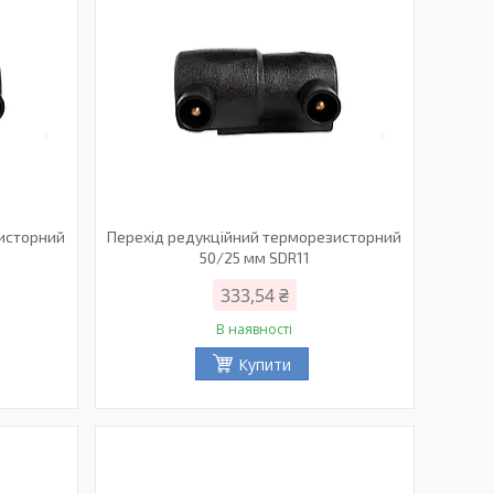
зисторний
Перехід редукційний терморезисторний
50/25 мм SDR11
333,54 ₴
В наявності
Купити