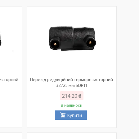
зисторний
Перехід редукційний терморезисторний
32/25 мм SDR11
214,20 ₴
В наявності
Купити