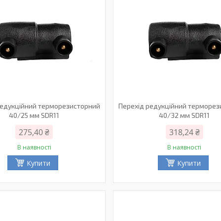
редукційний терморезисторний
Перехід редукційний терморе
40/25 мм SDR11
40/32 мм SDR11
275,40 ₴
318,24 ₴
В наявності
В наявності
Купити
Купити