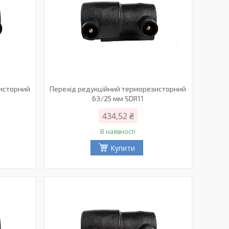
зисторний
Перехід редукційний терморезисторний
63/25 мм SDR11
434,52 ₴
В наявності
Купити