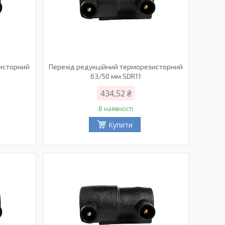
зисторний
Перехід редукційний терморезисторний
63/50 мм SDR11
434,52 ₴
В наявності
Купити