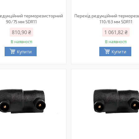
редукційний терморезисторний
Перехід редукційний терморе
90/75 мм SDR11
110/63 мм SDR11
810,90 ₴
1 061,82 ₴
В наявності
В наявності
Купити
Купити